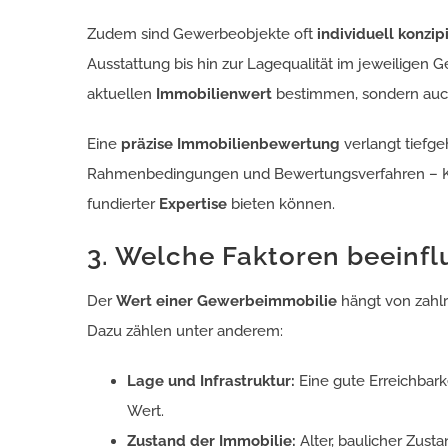
Zudem sind Gewerbeobjekte oft
individuell konzip
Ausstattung bis hin zur Lagequalität im jeweiligen 
aktuellen
Immobilienwert
bestimmen, sondern auch
Eine
präzise Immobilienbewertung
verlangt tiefge
Rahmenbedingungen und Bewertungsverfahren – Kom
fundierter
Expertise
bieten können.
3. Welche Faktoren beeinf
Der
Wert einer Gewerbeimmobilie
hängt von zahlr
Dazu zählen unter anderem:
Lage und Infrastruktur:
Eine gute Erreichbar
Wert.
Zustand der Immobilie:
Alter, baulicher Zust